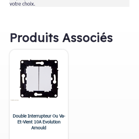
votre choix.
Produits Associés

Aperçu rapide
Double Interrupteur Ou Va-
Et-Vient 10A Evolution
Arnould