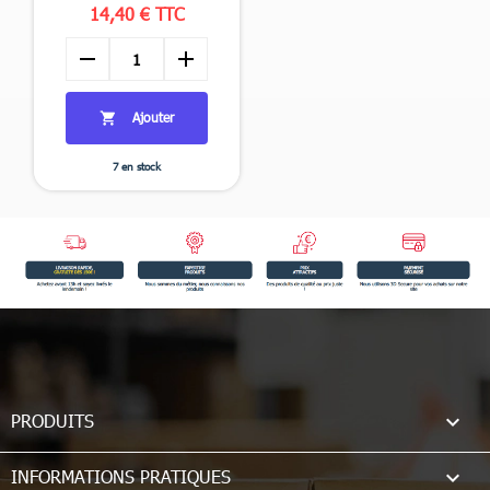
14,40 € TTC
remove
add
Ajouter

7 en stock

PRODUITS

INFORMATIONS PRATIQUES