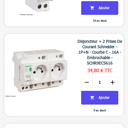
Ajouter

14 en stock

Aperçu rapide
Disjoncteur + 2 Prises De
Courant Schneider -
1P+N - Courbe C - 16A -
Embrochable -
SCHR9ECS616
34,80 € TTC
remove
add
Ajouter

9 en stock

Aperçu rapide