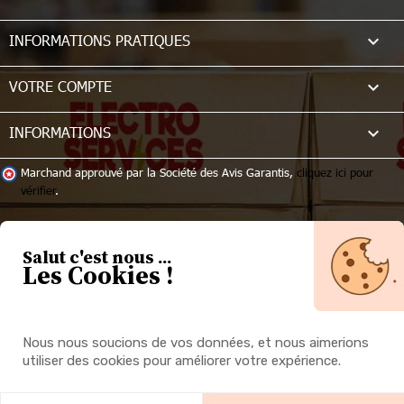

INFORMATIONS PRATIQUES

VOTRE COMPTE
keyboard_arrow_down
INFORMATIONS
Marchand approuvé par la Société des Avis Garantis,
cliquez ici pour
vérifier
.
Salut c'est nous ...
Les Cookies !
Nous nous soucions de vos données, et nous aimerions
utiliser des cookies pour améliorer votre expérience.
© 2026 - Electro Services | Une réalisation Mobytic