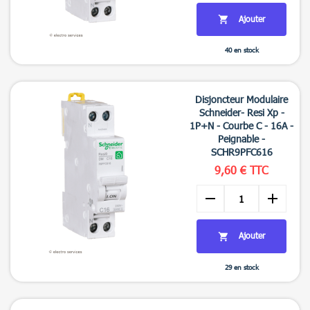
Ajouter

40 en stock

Aperçu rapide
Disjoncteur Modulaire
Schneider- Resi Xp -
1P+N - Courbe C - 16A -
Peignable -
SCHR9PFC616
9,60 € TTC
remove
add
Ajouter

29 en stock

Aperçu rapide