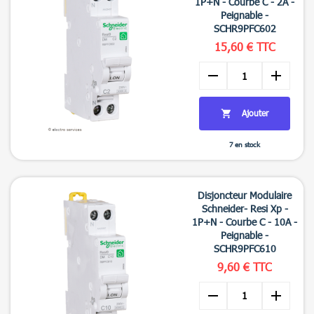
1P+N - Courbe C - 2A -
Peignable -
SCHR9PFC602
15,60 € TTC
remove
add
Ajouter

7 en stock

Aperçu rapide
Disjoncteur Modulaire
Schneider- Resi Xp -
1P+N - Courbe C - 10A -
Peignable -
SCHR9PFC610
9,60 € TTC
remove
add