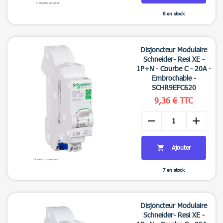
8 en stock

Aperçu rapide
Disjoncteur Modulaire
Schneider- Resi XE -
1P+N - Courbe C - 20A -
Embrochable -
SCHR9EFC620
9,36 € TTC
remove
add
Ajouter

7 en stock

Aperçu rapide
Disjoncteur Modulaire
Schneider- Resi XE -