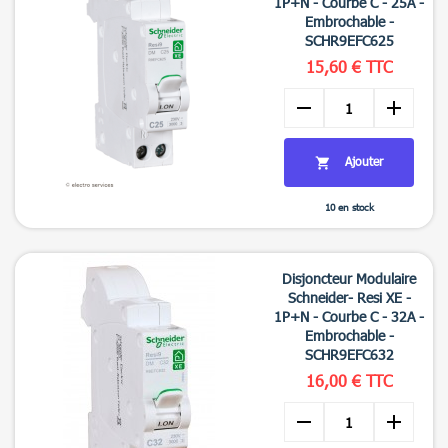
1P+N - Courbe C - 25A -
Embrochable -
SCHR9EFC625
15,60 € TTC
remove
add
Ajouter

10 en stock

Aperçu rapide
Disjoncteur Modulaire
Schneider- Resi XE -
1P+N - Courbe C - 32A -
Embrochable -
SCHR9EFC632
16,00 € TTC
remove
add