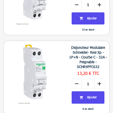
remove
add
Ajouter

13 en stock

Aperçu rapide
Disjoncteur Modulaire
Schneider- Resi Xp -
1P+N - Courbe C - 32A -
Peignable -
SCHR9PFC632
13,20 € TTC
remove
add
Ajouter

6 en stock