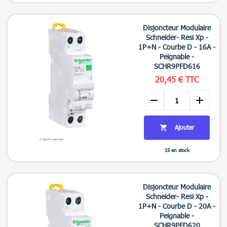

Aperçu rapide
Disjoncteur Modulaire
Schneider- Resi Xp -
1P+N - Courbe D - 16A -
Peignable -
SCHR9PFD616
20,45 € TTC
remove
add
Ajouter

15 en stock

Aperçu rapide
Disjoncteur Modulaire
Schneider- Resi Xp -
1P+N - Courbe D - 20A -
Peignable -
SCHR9PFD620