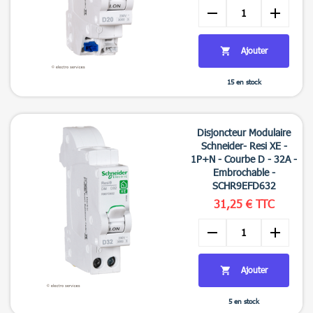
remove
add
Ajouter

15 en stock

Aperçu rapide
Disjoncteur Modulaire
Schneider- Resi XE -
1P+N - Courbe D - 32A -
Embrochable -
SCHR9EFD632
31,25 € TTC
remove
add
Ajouter

5 en stock