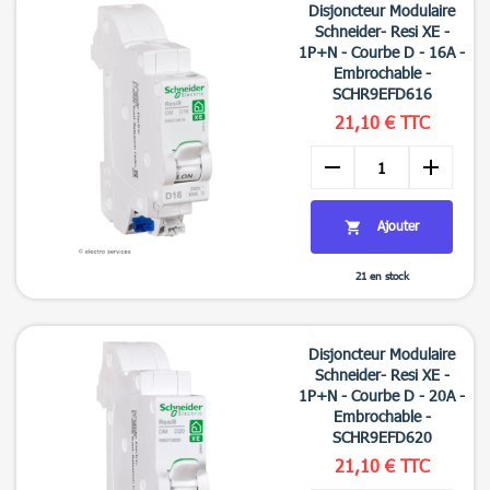
Disjoncteur Modulaire
Schneider- Resi XE -
1P+N - Courbe D - 16A -
Embrochable -
SCHR9EFD616
21,10 € TTC
remove
add
Ajouter

21 en stock

Aperçu rapide
Disjoncteur Modulaire
Schneider- Resi XE -
1P+N - Courbe D - 20A -
Embrochable -
SCHR9EFD620
21,10 € TTC