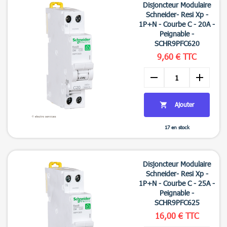
Disjoncteur Modulaire
Schneider- Resi Xp -
1P+N - Courbe C - 20A -
Peignable -
SCHR9PFC620
9,60 € TTC
remove
add
Ajouter

17 en stock

Aperçu rapide
Disjoncteur Modulaire
Schneider- Resi Xp -
1P+N - Courbe C - 25A -
Peignable -
SCHR9PFC625
16,00 € TTC