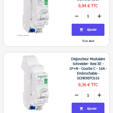
9,94 € TTC
remove
add
Ajouter

72 en stock

Aperçu rapide
Disjoncteur Modulaire
Schneider- Resi XE -
1P+N - Courbe C - 16A -
Embrochable -
SCHR9EFC616
9,36 € TTC
remove
add
Ajouter
