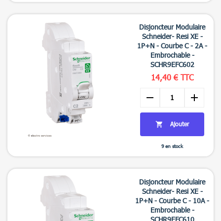

Aperçu rapide
Disjoncteur Modulaire
Schneider- Resi XE -
1P+N - Courbe C - 2A -
Embrochable -
SCHR9EFC602
14,40 € TTC
remove
add
Ajouter

9 en stock

Aperçu rapide
Disjoncteur Modulaire
Schneider- Resi XE -
1P+N - Courbe C - 10A -
Embrochable -
SCHR9EFC610