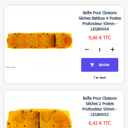

Aperçu rapide
Boîte Pour Cloisons
Sèches Batibox 4 Postes
Profondeur 50mm -
LEG80054
9,66 € TTC
remove
add
Ajouter

7 en stock

Aperçu rapide
Boîte Pour Cloisons
Sèches 2 Postes
Profondeur 50mm -
LEG80052
6,42 € TTC