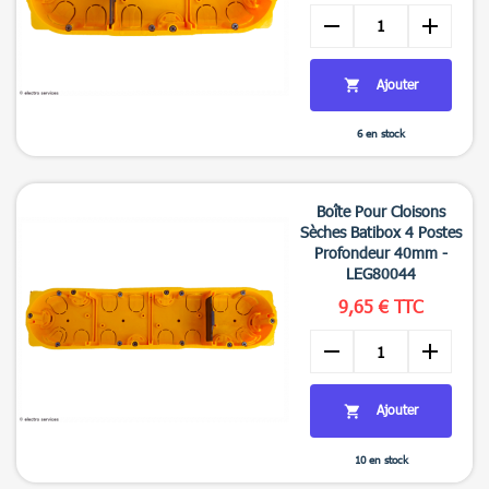
remove
add
Ajouter

6 en stock

Aperçu rapide
Boîte Pour Cloisons
Sèches Batibox 4 Postes
Profondeur 40mm -
LEG80044
9,65 € TTC
remove
add
Ajouter

10 en stock