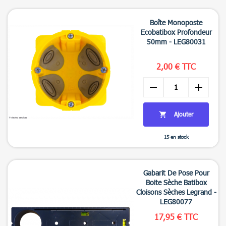

Aperçu rapide
Boîte Monoposte
Ecobatibox Profondeur
50mm - LEG80031
2,00 € TTC
remove
add
Ajouter

15 en stock

Aperçu rapide
Gabarit De Pose Pour
Boite Sèche Batibox
Cloisons Sèches Legrand -
LEG80077
17,95 € TTC