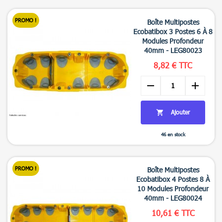

Aperçu rapide
PROMO !
Boîte Multipostes
Ecobatibox 3 Postes 6 À 8
Modules Profondeur
40mm - LEG80023
8,82 € TTC
remove
add
Ajouter

46 en stock

Aperçu rapide
PROMO !
Boîte Multipostes
Ecobatibox 4 Postes 8 À
10 Modules Profondeur
40mm - LEG80024
10,61 € TTC