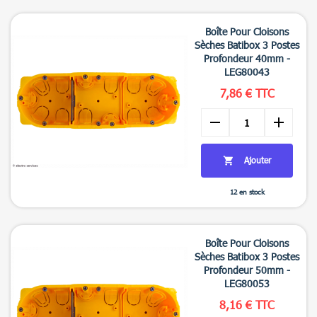
Boîte Pour Cloisons
Sèches Batibox 3 Postes
Profondeur 40mm -
LEG80043
7,86 € TTC
remove
add
Ajouter

12 en stock

Aperçu rapide
Boîte Pour Cloisons
Sèches Batibox 3 Postes
Profondeur 50mm -
LEG80053
8,16 € TTC