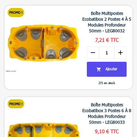

Aperçu rapide
PROMO !
Boîte Multipostes
Ecobatibox 2 Postes 4 À 5
Modules Profondeur
50mm - LEG80032
7,21 € TTC
remove
add
Ajouter

271 en stock

Aperçu rapide
PROMO !
Boîte Multipostes
Ecobatibox 3 Postes 6 À 8
Modules Profondeur
50mm - LEG80033
9,10 € TTC