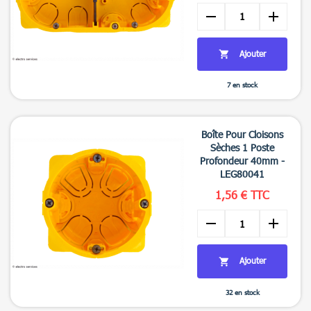
remove
add
Ajouter

7 en stock

Aperçu rapide
Boîte Pour Cloisons
Sèches 1 Poste
Profondeur 40mm -
LEG80041
1,56 € TTC
remove
add
Ajouter

32 en stock