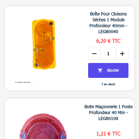

Aperçu rapide
Boîte Pour Cloisons
Sèches 1 Module
Profondeur 40mm -
LEG80040
6,20 € TTC
remove
add
Ajouter

7 en stock

Aperçu rapide
Boite Maçonnerie 1 Poste
Profondeur 40 Mm -
LEG80108
1,21 € TTC