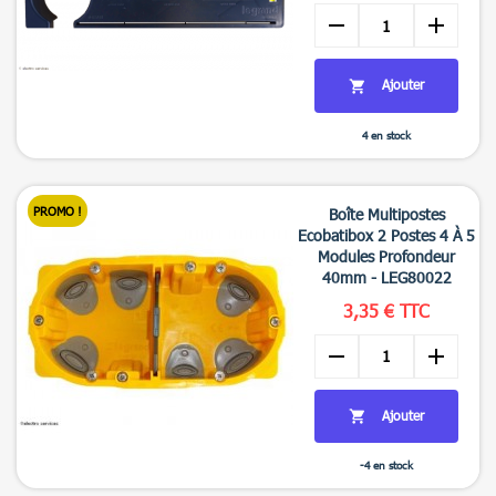
remove
add
Ajouter

4 en stock

Aperçu rapide
PROMO !
Boîte Multipostes
Ecobatibox 2 Postes 4 À 5
Modules Profondeur
40mm - LEG80022
3,35 € TTC
remove
add
Ajouter

-4 en stock