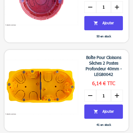
remove
add
Ajouter

50 en stock

Aperçu rapide
Boîte Pour Cloisons
Sèches 2 Postes
Profondeur 40mm -
LEG80042
6,14 € TTC
remove
add
Ajouter

41 en stock