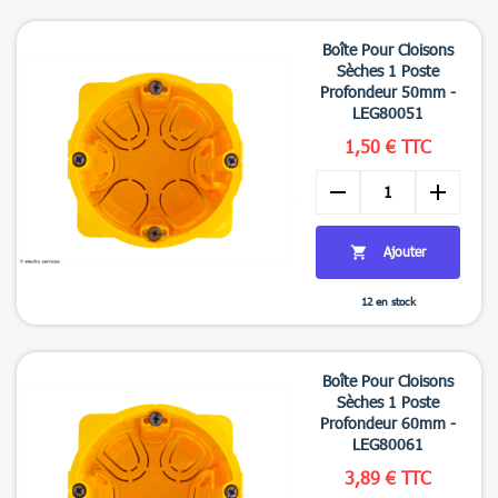

Aperçu rapide
Boîte Pour Cloisons
Sèches 1 Poste
Profondeur 50mm -
LEG80051
1,50 € TTC
remove
add
Ajouter

12 en stock

Aperçu rapide
Boîte Pour Cloisons
Sèches 1 Poste
Profondeur 60mm -
LEG80061
3,89 € TTC