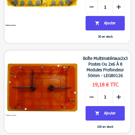
remove
add
Ajouter

30 en stock

Aperçu rapide
Boîte Multimatériaux2x3
Postes Ou 2x6 À 8
Modules Profondeur
50mm - LEG80126
19,18 € TTC
remove
add
Ajouter

100 en stock