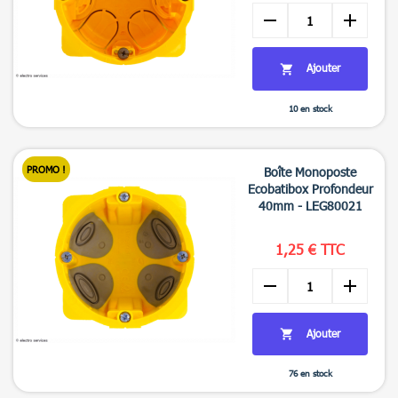
remove
add
Ajouter

10 en stock

Aperçu rapide
PROMO !
Boîte Monoposte
Ecobatibox Profondeur
40mm - LEG80021
1,25 € TTC
remove
add
Ajouter

76 en stock