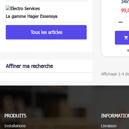
24V
99,
La gamme Hager Essensya
remove
Tous les articles

5
Affiner ma recherche
Affichage 1-4 de
PRODUITS
INFORMATIO
Installations
Livraison