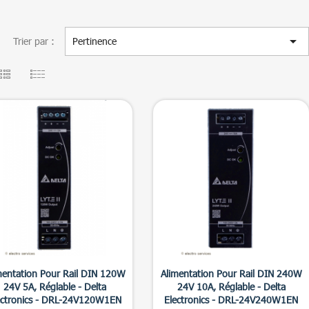

Trier par :
Pertinence


Aperçu rapide
Aperçu rapide
mentation Pour Rail DIN 120W
Alimentation Pour Rail DIN 240W
24V 5A, Réglable - Delta
24V 10A, Réglable - Delta
ectronics - DRL-24V120W1EN
Electronics - DRL-24V240W1EN