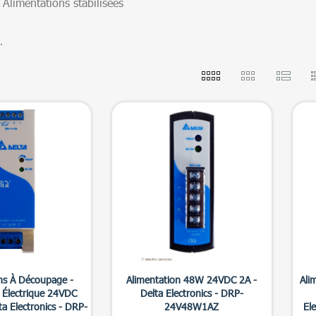
Alimentations stabilisées
.

erçu rapide
Aperçu rapide
ns À Découpage -
Alimentation 48W 24VDC 2A -
Ali
 Électrique 24VDC
Delta Electronics - DRP-
a Electronics - DRP-
24V48W1AZ
El