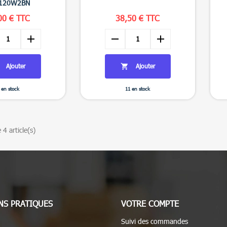
120W2BN
00 € TTC
38,50 € TTC
add
remove
add
Ajouter
Ajouter

 en stock
11 en stock
 4 article(s)
NS PRATIQUES
VOTRE COMPTE
Suivi des commandes