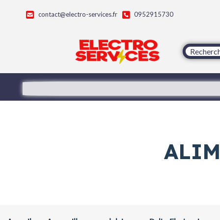
contact@electro-services.fr
0952915730
ALIM