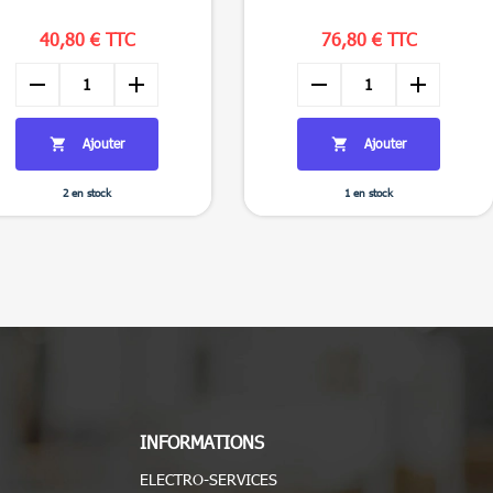
40,80 € TTC
76,80 € TTC
remove
add
remove
add
Ajouter
Ajouter


2 en stock
1 en stock
INFORMATIONS
ELECTRO-SERVICES