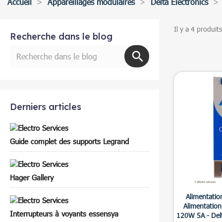
Accueil
Appareillages modulaires
Delta Electronics
Il y a 4 produits
Recherche dans le blog
Derniers articles
Guide complet des supports Legrand
Hager Gallery

Ap
Alimentatio
Alimentation
Interrupteurs à voyants essensya
120W 5A - Delt