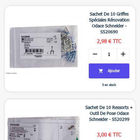
Sachet De 10 Griffes
Spéciales Rénovation
Odace Schneider -
S520690
2,98 € TTC
remove
add
Ajouter

0 en stock

Aperçu rapide
Sachet De 10 Ressorts +
Outil De Pose Odace
Schneider - S520299
3,00 € TTC