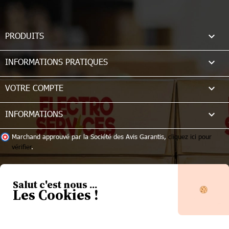

PRODUITS

INFORMATIONS PRATIQUES

VOTRE COMPTE
keyboard_arrow_down
INFORMATIONS
Marchand approuvé par la Société des Avis Garantis,
cliquez ici pour
vérifier
.
Salut c'est nous ...
Les Cookies !