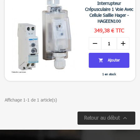
Interrupteur
Crépusculaire 1 Voie Avec
Cellule Saillie Hager -
HAGEEN100
349,38 € TTC
remove
add
Ajouter

1 en stock

Aperçu rapide
Affichage 1-1 de 1 article(s)

Retour au début