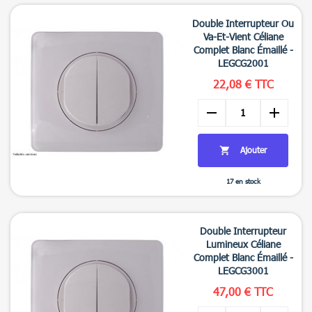

Aperçu rapide
Double Interrupteur Ou
Va-Et-Vient Céliane
Complet Blanc Émaillé -
LEGCG2001
22,08 € TTC
remove
add
Ajouter

17 en stock

Aperçu rapide
Double Interrupteur
Lumineux Céliane
Complet Blanc Émaillé -
LEGCG3001
47,00 € TTC