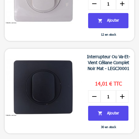
remove
add
Ajouter

12 en stock

Aperçu rapide
Interrupteur Ou Va-Et-
Vient Céliane Complet
Noir Mat - LEGCJ0001
14,01 € TTC
remove
add
Ajouter

30 en stock