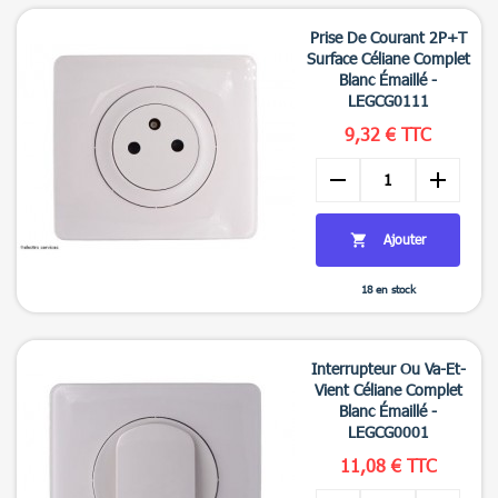

Aperçu rapide
Prise De Courant 2P+T
Surface Céliane Complet
Blanc Émaillé -
LEGCG0111
9,32 € TTC
remove
add
Ajouter

18 en stock

Aperçu rapide
Interrupteur Ou Va-Et-
Vient Céliane Complet
Blanc Émaillé -
LEGCG0001
11,08 € TTC