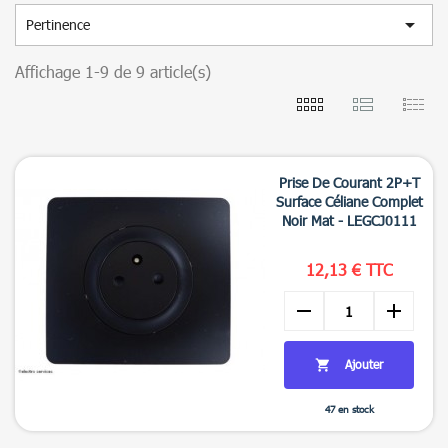

Pertinence
Affichage 1-9 de 9 article(s)
Prise De Courant 2P+T
Surface Céliane Complet
Noir Mat - LEGCJ0111
12,13 € TTC
remove
add
Ajouter

47 en stock