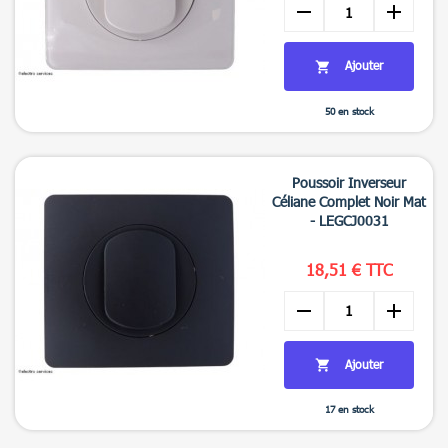
remove
add
Ajouter

50 en stock

Aperçu rapide
Poussoir Inverseur
Céliane Complet Noir Mat
- LEGCJ0031
18,51 € TTC
remove
add
Ajouter

17 en stock