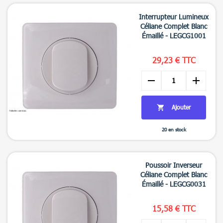

Aperçu rapide
Interrupteur Lumineux
Céliane Complet Blanc
Émaillé - LEGCG1001
29,23 € TTC
remove
add
Ajouter

20 en stock

Aperçu rapide
Poussoir Inverseur
Céliane Complet Blanc
Émaillé - LEGCG0031
15,58 € TTC