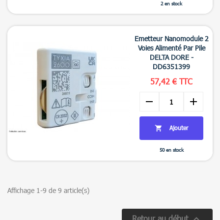
2 en stock

Aperçu rapide
Emetteur Nanomodule 2
Voies Alimenté Par Pile
DELTA DORE -
DD6351399
57,42 € TTC
remove
add
Ajouter

50 en stock

Aperçu rapide
Affichage 1-9 de 9 article(s)

Retour au début