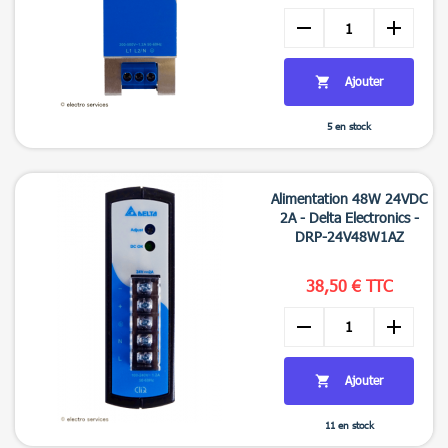
remove
add
Ajouter

5 en stock

Aperçu rapide
Alimentation 48W 24VDC
2A - Delta Electronics -
DRP-24V48W1AZ
38,50 € TTC
remove
add
Ajouter

11 en stock