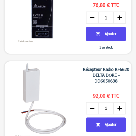
76,80 € TTC
remove
add
Ajouter

1 en stock

Aperçu rapide
Récepteur Radio RF6620
DELTA DORE -
DD6050638
92,00 € TTC
remove
add
Ajouter
