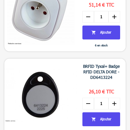
51,14 € TTC
remove
add
Ajouter

6 en stock

Aperçu rapide
BRFID Tyxal+ Badge
RFID DELTA DORE -
DD6413224
26,10 € TTC
remove
add
Ajouter
