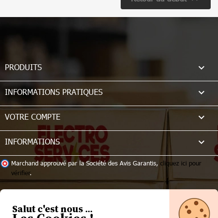

PRODUITS

INFORMATIONS PRATIQUES

VOTRE COMPTE
keyboard_arrow_down
INFORMATIONS
Marchand approuvé par la Société des Avis Garantis,
cliquez ici pour
vérifier
.
Salut c'est nous ...