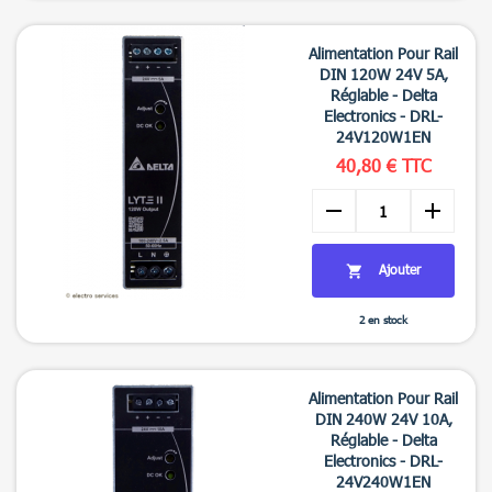

Aperçu rapide
Alimentation Pour Rail
DIN 120W 24V 5A,
Réglable - Delta
Electronics - DRL-
24V120W1EN
40,80 € TTC
remove
add
Ajouter

2 en stock

Aperçu rapide
Alimentation Pour Rail
DIN 240W 24V 10A,
Réglable - Delta
Electronics - DRL-
24V240W1EN