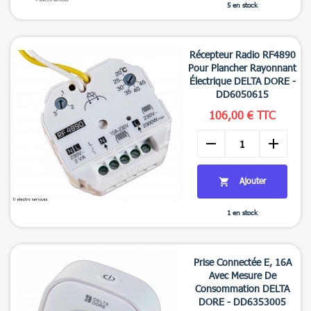
5 en stock

Aperçu rapide
Récepteur Radio RF4890
Pour Plancher Rayonnant
Électrique DELTA DORE -
DD6050615
106,00 € TTC
remove
add
Ajouter

1 en stock

Aperçu rapide
Prise Connectée E, 16A
Avec Mesure De
Consommation DELTA
DORE - DD6353005