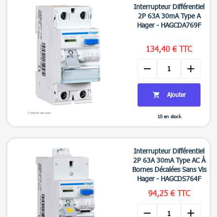
Interrupteur Différentiel
2P 63A 30mA Type A
Hager - HAGCDA769F
134,40 € TTC
remove
add
Ajouter

10 en stock

Aperçu rapide
Interrupteur Différentiel
2P 63A 30mA Type AC À
Bornes Décalées Sans Vis
Hager - HAGCDS764F
94,25 € TTC
remove
add