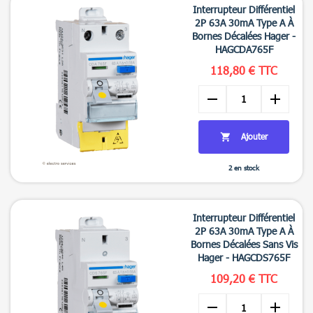
Interrupteur Différentiel
2P 63A 30mA Type A À
Bornes Décalées Hager -
HAGCDA765F
118,80 € TTC
remove
add
Ajouter

2 en stock

Aperçu rapide
Interrupteur Différentiel
2P 63A 30mA Type A À
Bornes Décalées Sans Vis
Hager - HAGCDS765F
109,20 € TTC
remove
add