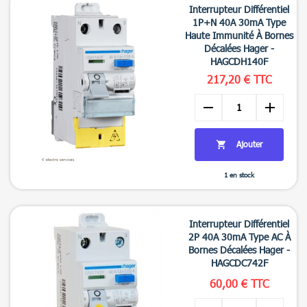
Interrupteur Différentiel
1P+N 40A 30mA Type
Haute Immunité À Bornes
Décalées Hager -
HAGCDH140F
217,20 € TTC
remove
add
Ajouter

1 en stock

Aperçu rapide
Interrupteur Différentiel
2P 40A 30mA Type AC À
Bornes Décalées Hager -
HAGCDC742F
60,00 € TTC