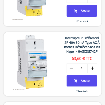
Ajouter

100 en stock

Aperçu rapide
Interrupteur Différentiel
2P 40A 30mA Type AC À
Bornes Décalées Sans Vis
Hager - HAGCDS742F
63,60 € TTC
remove
add
Ajouter

15 en stock

Aperçu rapide