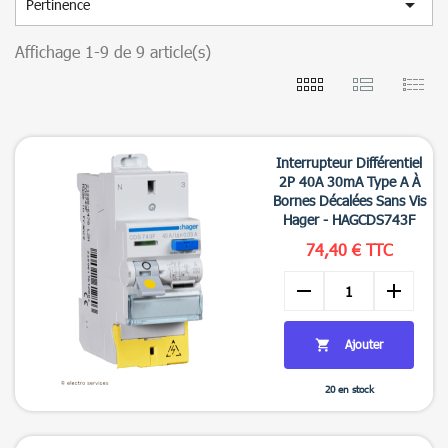

Pertinence
Affichage 1-9 de 9 article(s)
Interrupteur Différentiel
2P 40A 30mA Type A À
Bornes Décalées Sans Vis
Hager - HAGCDS743F
74,40 € TTC
remove
add
Ajouter

20 en stock

Aperçu rapide