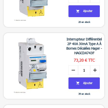
Ajouter

20 en stock

Aperçu rapide
Interrupteur Différentiel
2P 40A 30mA Type A À
Bornes Décalées Hager -
HAGCDA743F
73,20 € TTC
remove
add
Ajouter

39 en stock

Aperçu rapide