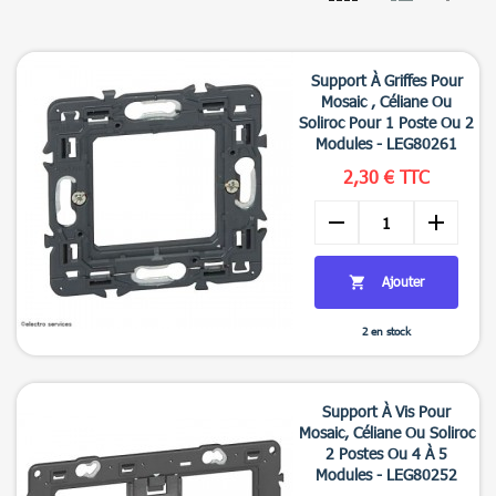
Support À Griffes Pour
Mosaic , Céliane Ou
Soliroc Pour 1 Poste Ou 2
Modules - LEG80261
2,30 € TTC
remove
add
Ajouter

2 en stock

Aperçu rapide
Support À Vis Pour
Mosaic, Céliane Ou Soliroc
2 Postes Ou 4 À 5
Modules - LEG80252