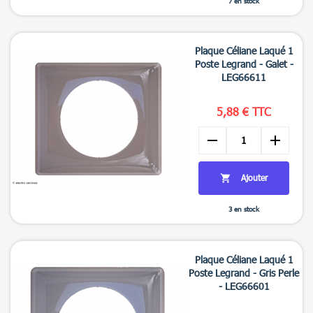
7 en stock

Aperçu rapide
Plaque Céliane Laqué 1
Poste Legrand - Galet -
LEG66611
5,88 € TTC
remove
add
Ajouter

3 en stock

Aperçu rapide
Plaque Céliane Laqué 1
Poste Legrand - Gris Perle
- LEG66601