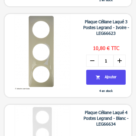
2 en stock

Aperçu rapide
Plaque Céliane Laqué 3
Postes Legrand - Ivoire -
LEG66623
10,80 € TTC
remove
add
Ajouter

4 en stock

Aperçu rapide
Plaque Céliane Laqué 4
Postes Legrand - Blanc -
LEG66634