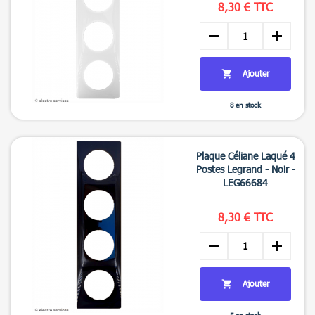
8,30 € TTC
remove
add
Ajouter

8 en stock

Aperçu rapide
Plaque Céliane Laqué 4
Postes Legrand - Noir -
LEG66684
8,30 € TTC
remove
add
Ajouter

5 en stock