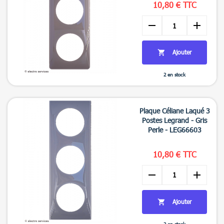
10,80 € TTC
remove
add
Ajouter

2 en stock

Aperçu rapide
Plaque Céliane Laqué 3
Postes Legrand - Gris
Perle - LEG66603
10,80 € TTC
remove
add
Ajouter
