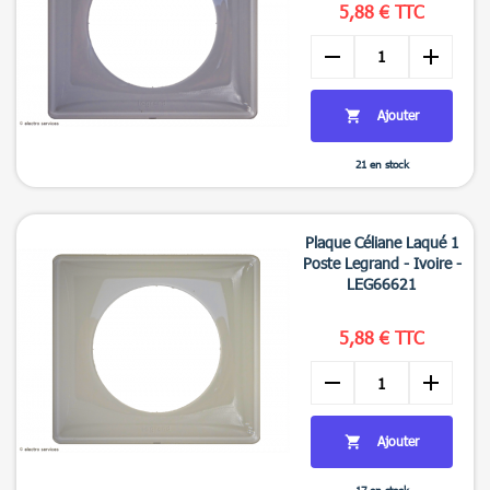
5,88 € TTC
remove
add
Ajouter

21 en stock

Aperçu rapide
Plaque Céliane Laqué 1
Poste Legrand - Ivoire -
LEG66621
5,88 € TTC
remove
add
Ajouter
