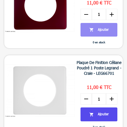
11,00 € TTC
remove
add
Ajouter

0 en stock

Aperçu rapide
+3
Plaque De Finition Céliane
Poudré 1 Poste Legrand -
Craie - LEG66701
11,00 € TTC
remove
add
Ajouter

7 en stock