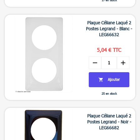
17 en stock

Aperçu rapide
Plaque Céliane Laqué 2
Postes Legrand - Blanc -
LEG66632
5,04 € TTC
remove
add
Ajouter

25 en stock

Aperçu rapide
Plaque Céliane Laqué 2
Postes Legrand - Noir -
LEG66682