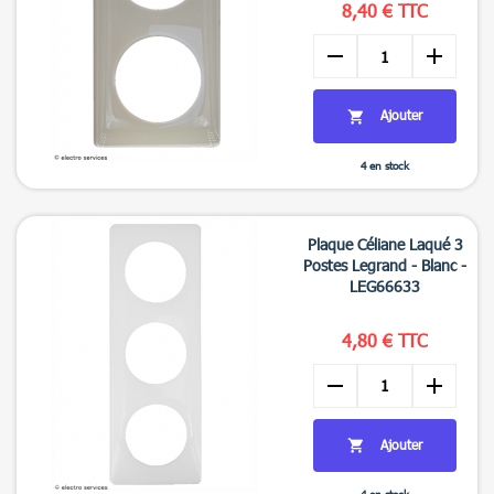
8,40 € TTC
remove
add
Ajouter

4 en stock

Aperçu rapide
Plaque Céliane Laqué 3
Postes Legrand - Blanc -
LEG66633
4,80 € TTC
remove
add
Ajouter
