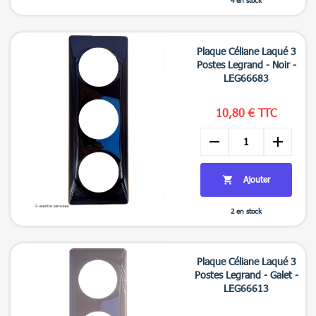
4 en stock

Aperçu rapide
Plaque Céliane Laqué 3
Postes Legrand - Noir -
LEG66683
10,80 € TTC
remove
add
Ajouter

2 en stock

Aperçu rapide
Plaque Céliane Laqué 3
Postes Legrand - Galet -
LEG66613