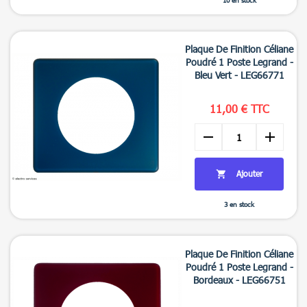

Aperçu rapide
+3
Plaque De Finition Céliane
Poudré 1 Poste Legrand -
Bleu Vert - LEG66771
11,00 € TTC
remove
add
Ajouter

3 en stock

Aperçu rapide
+3
Plaque De Finition Céliane
Poudré 1 Poste Legrand -
Bordeaux - LEG66751