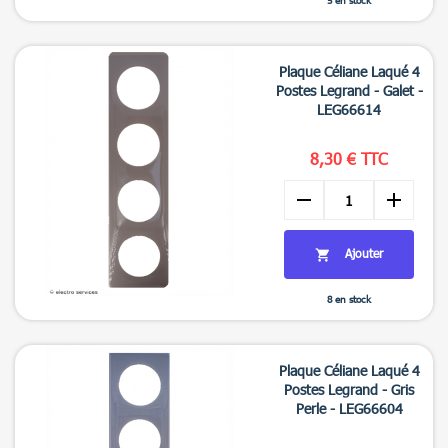

Aperçu rapide
Plaque Céliane Laqué 4
Postes Legrand - Galet -
LEG66614
8,30 € TTC
remove
add
Ajouter

8 en stock

Aperçu rapide
Plaque Céliane Laqué 4
Postes Legrand - Gris
Perle - LEG66604