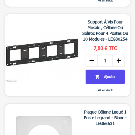
46 en stock

Aperçu rapide
Support À Vis Pour
Mosaic , Céliane Ou
Soliroc Pour 4 Postes Ou
10 Modules - LEG80254
7,80 € TTC
remove
add
Ajouter

47 en stock

Aperçu rapide
Plaque Céliane Laqué 1
Poste Legrand - Blanc -
LEG66631