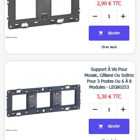
2,90 € TTC
remove
add
Ajouter

29 en stock

Aperçu rapide
Support À Vis Pour
Mosaic, Céliane Ou Soliroc
Pour 3 Postes Ou 6 À 8
Modules - LEG80253
5,30 € TTC
remove
add
Ajouter
