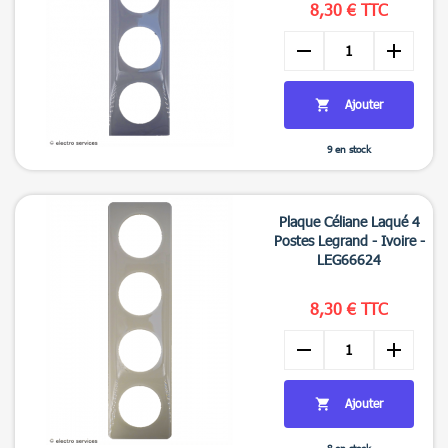
8,30 € TTC
remove
add
Ajouter

9 en stock

Aperçu rapide
Plaque Céliane Laqué 4
Postes Legrand - Ivoire -
LEG66624
8,30 € TTC
remove
add
Ajouter

8 en stock