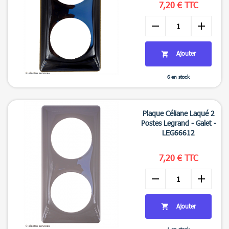
7,20 € TTC
remove
add
Ajouter

6 en stock

Aperçu rapide
Plaque Céliane Laqué 2
Postes Legrand - Galet -
LEG66612
7,20 € TTC
remove
add
Ajouter
