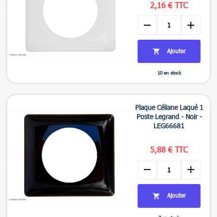
2,16 € TTC
remove
add
Ajouter

10 en stock

Aperçu rapide
Plaque Céliane Laqué 1
Poste Legrand - Noir -
LEG66681
5,88 € TTC
remove
add
Ajouter
