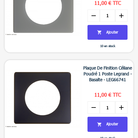
11,00 € TTC
remove
add
Ajouter

10 en stock

Aperçu rapide
+3
Plaque De Finition Céliane
Poudré 1 Poste Legrand -
Basalte - LEG66741
11,00 € TTC
remove
add
Ajouter

10 en stock