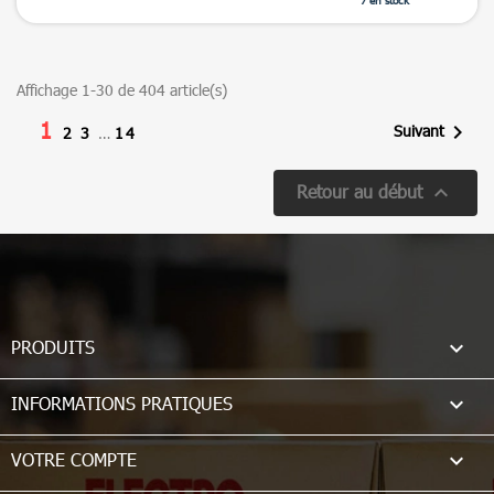

Aperçu rapide
+3
Affichage 1-30 de 404 article(s)
1

Suivant
2
3
…
14

Retour au début

PRODUITS

INFORMATIONS PRATIQUES

VOTRE COMPTE