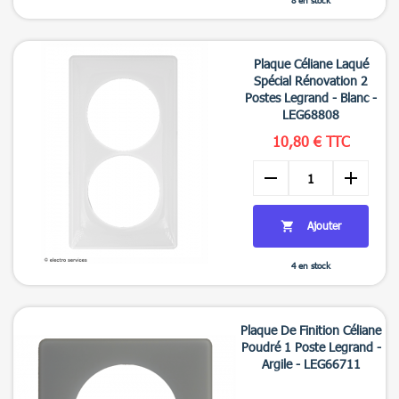

Aperçu rapide
Plaque Céliane Laqué
Spécial Rénovation 2
Postes Legrand - Blanc -
LEG68808
10,80 € TTC
remove
add
Ajouter

4 en stock

Aperçu rapide
Plaque De Finition Céliane
Poudré 1 Poste Legrand -
Argile - LEG66711