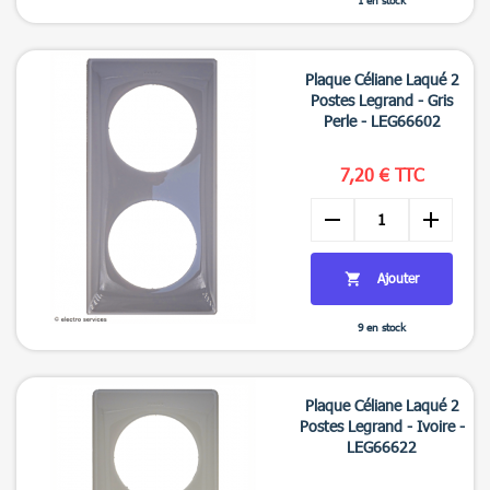
1 en stock

Aperçu rapide
Plaque Céliane Laqué 2
Postes Legrand - Gris
Perle - LEG66602
7,20 € TTC
remove
add
Ajouter

9 en stock

Aperçu rapide
Plaque Céliane Laqué 2
Postes Legrand - Ivoire -
LEG66622