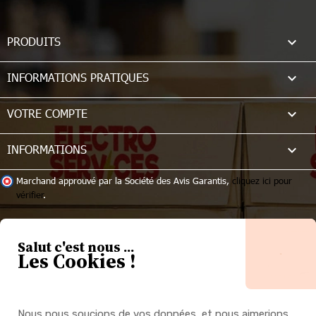

PRODUITS

INFORMATIONS PRATIQUES

VOTRE COMPTE
keyboard_arrow_down
INFORMATIONS
Marchand approuvé par la Société des Avis Garantis,
cliquez ici pour
vérifier
.
Salut c'est nous ...
Les Cookies !
Nous nous soucions de vos données, et nous aimerions