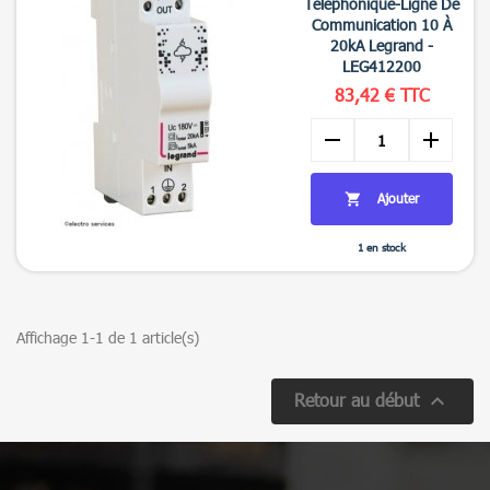
Téléphonique-Ligne De
Communication 10 À
20kA Legrand -
LEG412200
83,42 € TTC
remove
add
Ajouter

1 en stock

Aperçu rapide
Affichage 1-1 de 1 article(s)

Retour au début