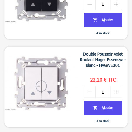
remove
add
Ajouter

4 en stock

Aperçu rapide
Double Poussoir Volet
Roulant Hager Essensya -
Blanc - HAGWE301
22,20 € TTC
remove
add
Ajouter

4 en stock