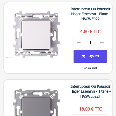

Aperçu rapide
Interrupteur Ou Poussoir
Hager Essensya - Blanc -
HAGWE022
4,80 € TTC
remove
add
Ajouter

184 en stock

Aperçu rapide
Interrupteur Ou Poussoir
Hager Essensya - Titane -
HAGWE022T
18,00 € TTC