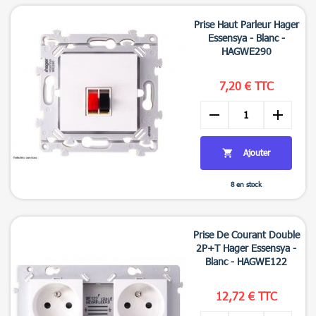

Aperçu rapide
Prise Haut Parleur Hager
Essensya - Blanc -
HAGWE290
7,20 € TTC
remove
add
Ajouter

8 en stock

Aperçu rapide
Prise De Courant Double
2P+T Hager Essensya -
Blanc - HAGWE122
12,72 € TTC