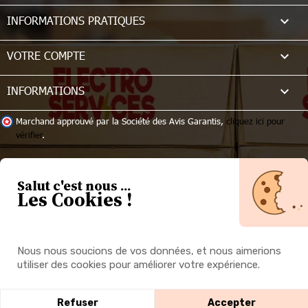

INFORMATIONS PRATIQUES

VOTRE COMPTE
keyboard_arrow_down
INFORMATIONS
Marchand approuvé par la Société des Avis Garantis,
cliquez ici pour
vérifier
.
Salut c'est nous ...
Les Cookies !
Nous nous soucions de vos données, et nous aimerions
utiliser des cookies pour améliorer votre expérience.
© 2026 - Electro Services | Une réalisation Mobytic
Refuser
Accepter