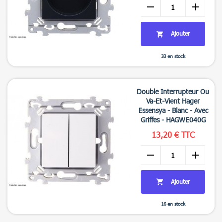
remove
add
Ajouter

33 en stock

Aperçu rapide
Double Interrupteur Ou
Va-Et-Vient Hager
Essensya - Blanc - Avec
Griffes - HAGWE040G
13,20 € TTC
remove
add
Ajouter

16 en stock