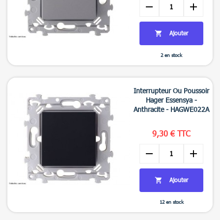
remove
add
Ajouter

2 en stock

Aperçu rapide
Interrupteur Ou Poussoir
Hager Essensya -
Anthracite - HAGWE022A
9,30 € TTC
remove
add
Ajouter

12 en stock