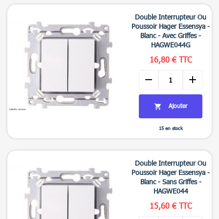

Aperçu rapide
Double Interrupteur Ou
Poussoir Hager Essensya -
Blanc - Avec Griffes -
HAGWE044G
16,80 € TTC
remove
add
Ajouter

15 en stock

Aperçu rapide
Double Interrupteur Ou
Poussoir Hager Essensya -
Blanc - Sans Griffes -
HAGWE044
15,60 € TTC