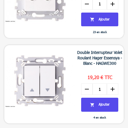
remove
add
Ajouter

23 en stock

Aperçu rapide
Double Interrupteur Volet
Roulant Hager Essensya -
Blanc - HAGWE300
19,20 € TTC
remove
add
Ajouter

4 en stock