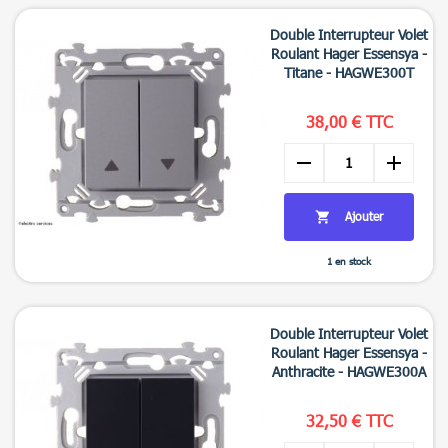

Aperçu rapide
Double Interrupteur Volet
Roulant Hager Essensya -
Titane - HAGWE300T
38,00 € TTC
remove
add
Ajouter

1 en stock

Aperçu rapide
Double Interrupteur Volet
Roulant Hager Essensya -
Anthracite - HAGWE300A
32,50 € TTC