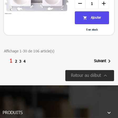
remove
add
Ajouter

5 en stock

Aperçu rapide
Affichage 1-30 de 106 article(s)
1

Suivant
2
3
4

Retour au début

PRODUITS