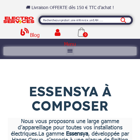
🚚 Livraison OFFERTE dès 150 € TTC d’achat !
Blog
Menu
ESSENSYA À
COMPOSER
Nous vous proposons une large gamme
d’appareillage pour toutes vos installations
électriques.La gamme
Essensya
, développée par
Hager Group
, s’associe à une plaque de finition