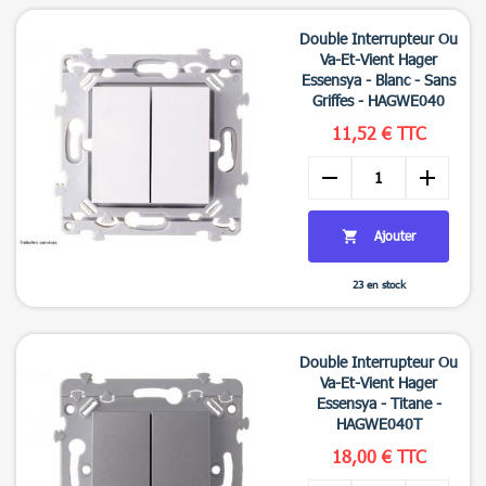

Aperçu rapide
Double Interrupteur Ou
Va-Et-Vient Hager
Essensya - Blanc - Sans
Griffes - HAGWE040
11,52 € TTC
remove
add
Ajouter

23 en stock

Aperçu rapide
Double Interrupteur Ou
Va-Et-Vient Hager
Essensya - Titane -
HAGWE040T
18,00 € TTC