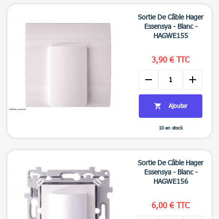

Aperçu rapide
Sortie De Câble Hager
Essensya - Blanc -
HAGWE155
3,90 € TTC
remove
add
Ajouter

10 en stock

Aperçu rapide
Sortie De Câble Hager
Essensya - Blanc -
HAGWE156
6,00 € TTC