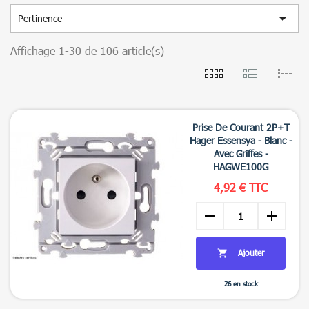

Pertinence
Affichage 1-30 de 106 article(s)
Prise De Courant 2P+T
Hager Essensya - Blanc -
Avec Griffes -
HAGWE100G
4,92 € TTC
remove
add
Ajouter

26 en stock