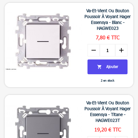

Aperçu rapide
Va-Et-Vient Ou Bouton
Poussoir À Voyant Hager
Essensya - Blanc -
HAGWE023
7,80 € TTC
remove
add
Ajouter

2 en stock

Aperçu rapide
Va-Et-Vient Ou Bouton
Poussoir À Voyant Hager
Essensya - Titane -
HAGWE023T
19,20 € TTC