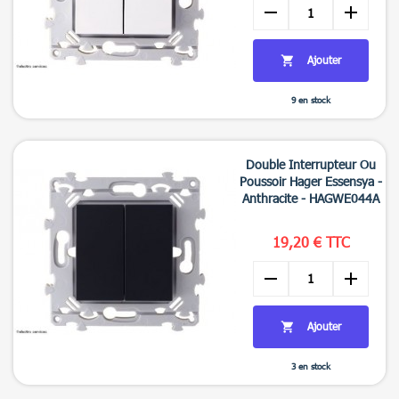
remove
add
Ajouter

9 en stock

Aperçu rapide
Double Interrupteur Ou
Poussoir Hager Essensya -
Anthracite - HAGWE044A
19,20 € TTC
remove
add
Ajouter

3 en stock