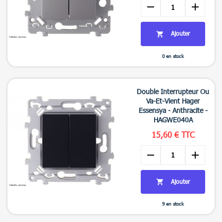
remove
add
Ajouter

0 en stock

Aperçu rapide
Double Interrupteur Ou
Va-Et-Vient Hager
Essensya - Anthracite -
HAGWE040A
15,60 € TTC
remove
add
Ajouter

9 en stock