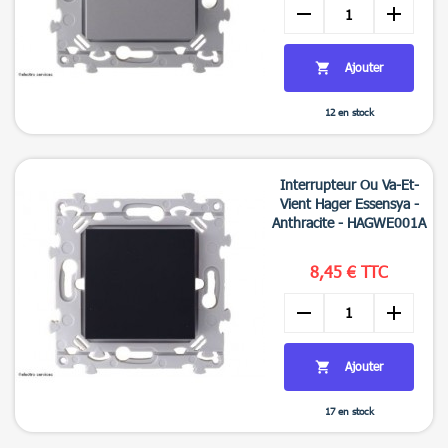
remove
add
Ajouter

12 en stock

Aperçu rapide
Interrupteur Ou Va-Et-
Vient Hager Essensya -
Anthracite - HAGWE001A
8,45 € TTC
remove
add
Ajouter

17 en stock