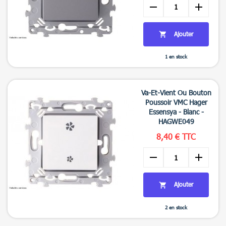
remove
add
Ajouter

1 en stock

Aperçu rapide
Va-Et-Vient Ou Bouton
Poussoir VMC Hager
Essensya - Blanc -
HAGWE049
8,40 € TTC
remove
add
Ajouter

2 en stock