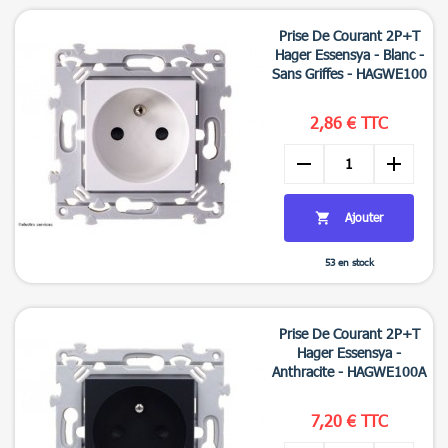

Aperçu rapide
Prise De Courant 2P+T
Hager Essensya - Blanc -
Sans Griffes - HAGWE100
2,86 € TTC
remove
add
Ajouter

53 en stock

Aperçu rapide
Prise De Courant 2P+T
Hager Essensya -
Anthracite - HAGWE100A
7,20 € TTC