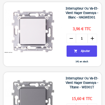

Aperçu rapide
Interrupteur Ou Va-Et-
Vient Hager Essensya -
Blanc - HAGWE001
3,96 € TTC
remove
add
Ajouter

141 en stock

Aperçu rapide
Interrupteur Ou Va-Et-
Vient Hager Essensya -
Titane - WE001T
15,60 € TTC