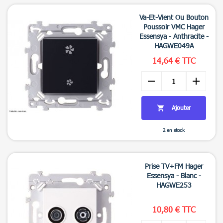

Aperçu rapide
Va-Et-Vient Ou Bouton
Poussoir VMC Hager
Essensya - Anthracite -
HAGWE049A
14,64 € TTC
remove
add
Ajouter

2 en stock

Aperçu rapide
Prise TV+FM Hager
Essensya - Blanc -
HAGWE253
10,80 € TTC