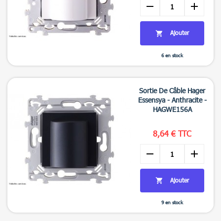
remove
add
Ajouter

6 en stock

Aperçu rapide
Sortie De Câble Hager
Essensya - Anthracite -
HAGWE156A
8,64 € TTC
remove
add
Ajouter

9 en stock