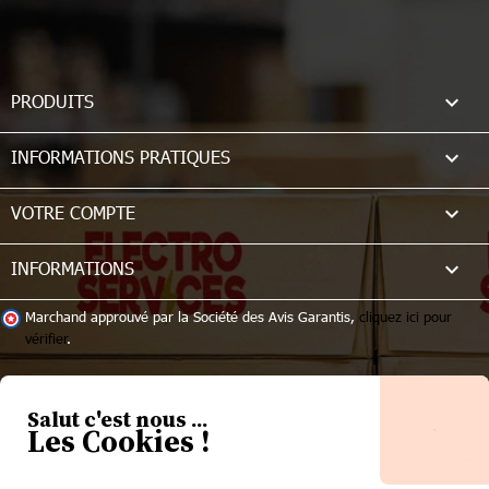

PRODUITS

INFORMATIONS PRATIQUES

VOTRE COMPTE
keyboard_arrow_down
INFORMATIONS
Marchand approuvé par la Société des Avis Garantis,
cliquez ici pour
vérifier
.
Salut c'est nous ...
Les Cookies !