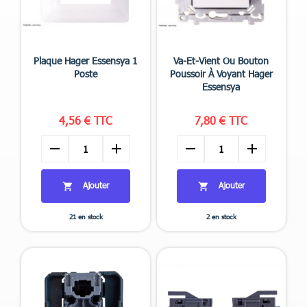


Aperçu rapide
Aperçu rapide
Plaque Hager Essensya 1
Va-Et-Vient Ou Bouton
Poste
Poussoir À Voyant Hager
Essensya
+4
4,56 € TTC
7,80 € TTC
remove
add
remove
add
Ajouter
Ajouter


21 en stock
2 en stock