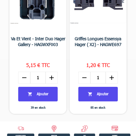


Aperçu rapide
Aperçu rapide
Va Et Vient - Inter Duo Hager
Griffes Longues Essensya
Gallery - HAGWXF003
Hager ( X2) - HAGWE697
5,15 € TTC
1,20 € TTC
remove
add
remove
add
Ajouter
Ajouter


39 en stock
85 en stock