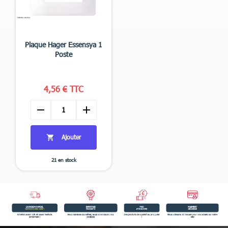

Aperçu rapide
Plaque Hager Essensya 1
Poste
+4
4,56 € TTC
remove
add
Ajouter

21 en stock