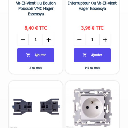


Aperçu rapide
Aperçu rapide
Va-Et-Vient Ou Bouton
Interrupteur Ou Va-Et-Vient
Poussoir VMC Hager
Hager Essensya
Essensya
8,40 € TTC
3,96 € TTC
remove
add
remove
add
Ajouter
Ajouter


2 en stock
141 en stock