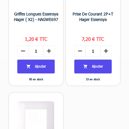


Aperçu rapide
Aperçu rapide
Griffes Longues Essensya
Prise De Courant 2P+T
Hager ( X2) - HAGWE697
Hager Essensya
1,20 € TTC
7,20 € TTC
remove
add
remove
add
Ajouter
Ajouter


85 en stock
33 en stock