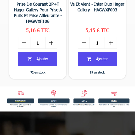


Aperçu rapide
Aperçu rapide
Prise De Courant 2P+T
Va Et Vient - Inter Duo Hager
Hager Gallery Pour Prise A
Gallery - HAGWXF003
Puits Et Prise Affleurante -
HAGWXF106
5,16 € TTC
5,15 € TTC
remove
add
remove
add
Ajouter
Ajouter


72 en stock
39 en stock