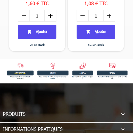
1,60 € TTC
1,08 € TTC
remove
add
remove
add
Ajouter
Ajouter


22 en stock
153 en stock

PRODUITS

INFORMATIONS PRATIQUES