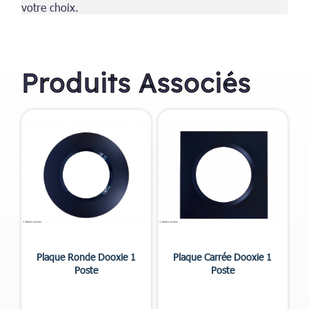
votre choix.
Produits Associés


Aperçu rapide
Aperçu rapide
Plaque Ronde Dooxie 1
Plaque Carrée Dooxie 1
Poste
Poste
+3
+4