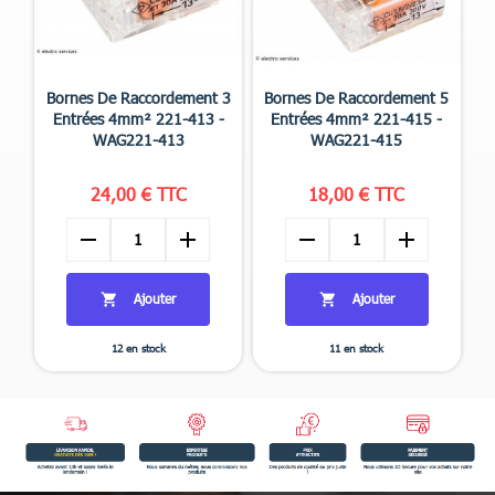


Aperçu rapide
Aperçu rapide
Bornes De Raccordement 3
Bornes De Raccordement 5
Entrées 4mm² 221-413 -
Entrées 4mm² 221-415 -
WAG221-413
WAG221-415
24,00 € TTC
18,00 € TTC
remove
add
remove
add
Ajouter
Ajouter


12 en stock
11 en stock