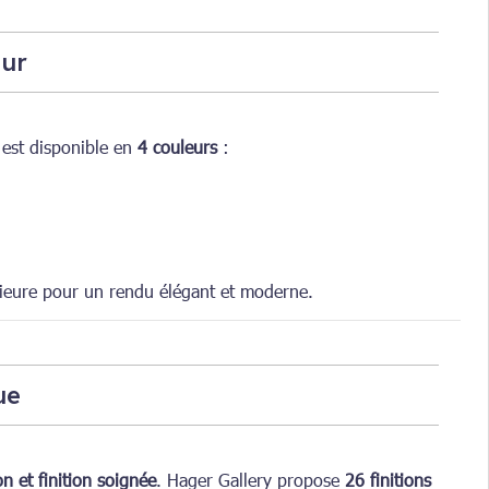
eur
l est disponible en
4 couleurs
:
érieure pour un rendu élégant et moderne.
ue
on et finition soignée
. Hager Gallery propose
26 finitions