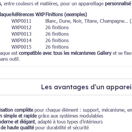
s
, entre couleurs et matières, pour un appareillage
personnalisé
laque
Références WXP
Finitions (exemples)
WXP0011
Blanc, Dune, Noir, Titane, Champagne… (2
WXP0012
26 finitions
WXP0013
26 finitions
WXP0014
26 finitions
WXP0015
26 finitions
laque est
compatible avec tous les mécanismes Gallery
et se fix
sans outil.
Les avantages d’un apparei
isation complète
pour chaque élément : support, mécanisme, enj
on simple et rapide
grâce aux systèmes modulables
derne et élégant
, adapté à tous types d’intérieurs
 de haute qualité
pour durabilité et sécurité