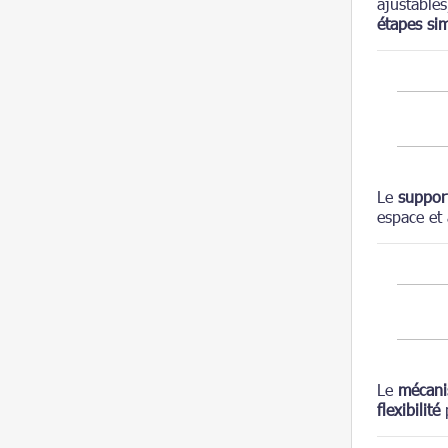
ajustable
étapes si
Le
suppor
espace et
Le
mécani
flexibilité
p