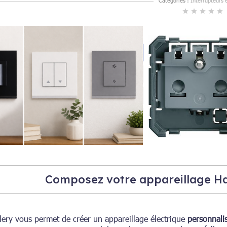
Catégories :
Interrupteurs e
star
star
star
star
star
Composez votre appareillage Ha
lery vous permet de créer un appareillage électrique
personnali