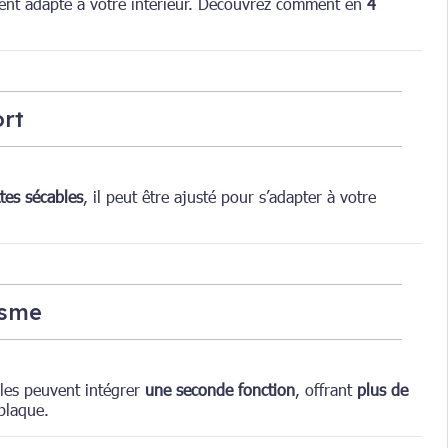
ment adapté à votre intérieur. Découvrez comment en
4
ort
ttes sécables
, il peut être ajusté pour s’adapter à votre
.
isme
èles peuvent intégrer
une seconde fonction
, offrant
plus de
plaque.