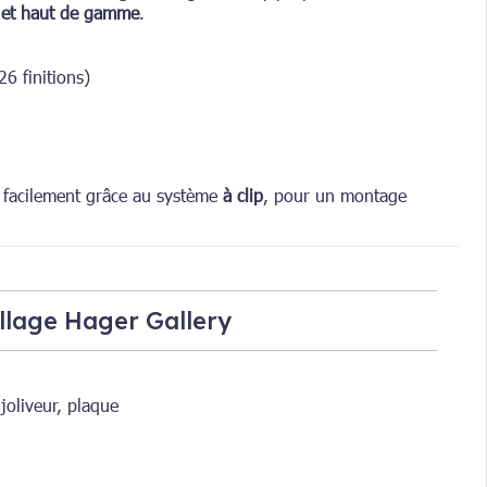
 et haut de gamme
.
6 finitions)
e facilement grâce au système
à clip
, pour un montage
llage Hager Gallery
oliveur, plaque